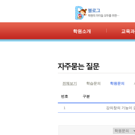
학원소개
교육과
인사말
프로그램 
위치안내
PPC
강사안내
PIC
학원시설
PASS
셔틀버스
PSC
전체보기
학습문의
학원문의
학원규정
교재소개
번호
구분
강의창의 기능이 
1