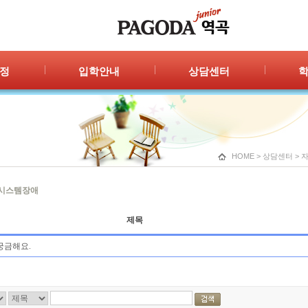
정
입학안내
상담센터
안내
입학절차
자주묻는 질문
공지
신청/결과
1:1 상담
포토
광고
HOME
>
상담센터
>
시스템장애
제목
궁금해요.