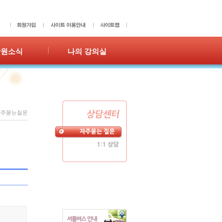
학원소식
나의 강의실
사항
성적표
갤러리
숙제확인/제출
홍보
수강이력
쪽지
자주묻는질문