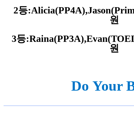
2등:Alicia(PP4A),Jason(
원
3등:Raina(PP3A),Evan(T
원
Do Your B