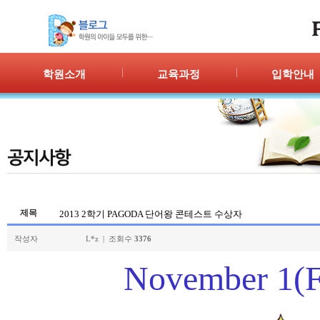
학원소개
교육과정
입학안내
인사말
프로그램 안내
입학절차
위치안내
PPC
신청/결과
강사안내
PIC
학원시설
PASS
셔틀버스
PSC
학원규정
교재소개
제목
2013 2학기 PAGODA 단어왕 콘테스트 수상자
작성자
L*z | 조회수
3376
November 1(F