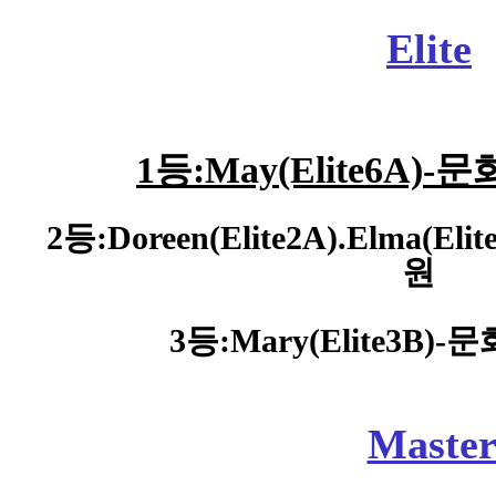
Elite
1등:May(Elite6A)
-
문
2등:Doreen(Elite2A).Elma(Elit
원
3등:
Mary(Elite3B)
Maste