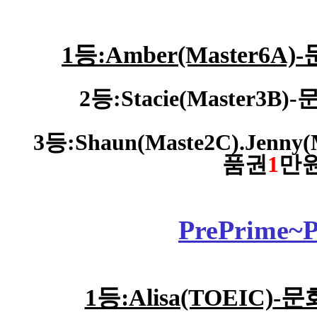
1등:Amber(Master6A)
2등:Stacie(Master3
3등:Shaun(Maste2C).Jenn
품권
1
만
PrePrime~
1등:Alisa(TOEIC)
-문