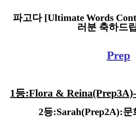
파고다 [
Ultimate Words Cont
러분 축하드립
Prep
1등:Flora & Reina(Prep
2등:Sarah
(Prep2A)