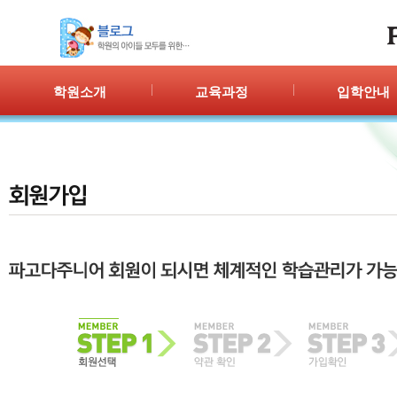
학원소개
교육과정
입학안내
인사말
프로그램 안내
입학절차
위치안내
PPC
신청/결과
강사안내
PIC
학원시설
PASS
셔틀버스
PSC
학원규정
교재소개