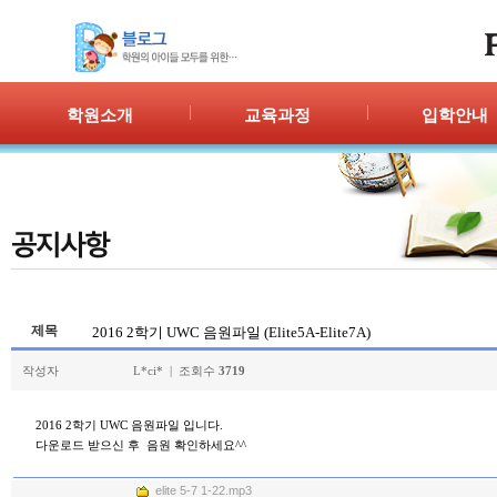
학원소개
교육과정
입학안내
인사말
프로그램 안내
입학절차
위치안내
PPC
신청/결과
강사안내
PIC
학원시설
PASS
셔틀버스
PSC
학원규정
교재소개
제목
2016 2학기 UWC 음원파일 (Elite5A-Elite7A)
작성자
L*ci* | 조회수
3719
2016 2학기 UWC 음원파일 입니다.
다운로드 받으신 후 음원 확인하세요^^
elite 5-7 1-22.mp3