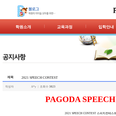
학원소개
교육과정
입학안내
인사말
프로그램 안내
입학절차
위치안내
PPC
신청/결과
강사안내
PIC
학원시설
PASS
셔틀버스
PSC
학원규정
교재소개
제목
2021 SPEECH CONTEST
작성자
A*y | 조회수
3823
PAGODA SPEECH
2021 SPEECH CONTEST 스피치컨테