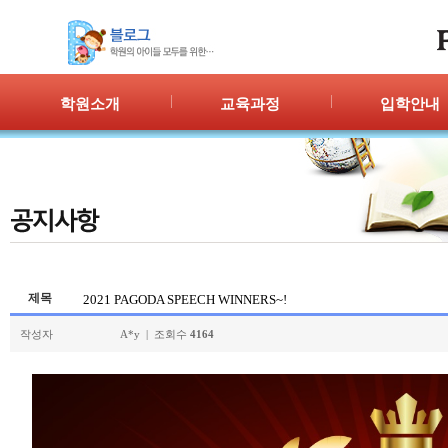
학원소개
교육과정
입학안내
인사말
프로그램 안내
입학절차
위치안내
PPC
신청/결과
강사안내
PIC
학원시설
PASS
셔틀버스
PSC
학원규정
교재소개
제목
2021 PAGODA SPEECH WINNERS~!
작성자
A*y | 조회수
4164