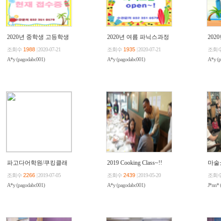
2020년 중학생 고등학생
2020년 여름 파닉스과정
202
시험대비반
안내
조회수
1988
| 2020-07-21
조회수
1935
| 2020-07-21
조회
A*y (pagodabc001)
A*y (pagodabc001)
A*y (
파고다어학원/쿠킹클래
2019 Cooking Class~!!
마술
스
조회수
2266
| 2019-07-05
조회수
2439
| 2019-05-20
조회
A*y (pagodabc001)
A*y (pagodabc001)
J*nn* 