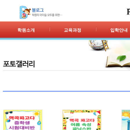
학원소개
교육과정
입학안내
인사말
프로그램 안내
입학절차
위치안내
PPC
신청/결과
강사안내
PIC
학원시설
PASS
셔틀버스
PSC
학원규정
교재소개