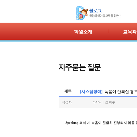
학원소개
교육과
인사말
프로그램 
위치안내
PPC
강사안내
PIC
학원시설
PASS
셔틀버스
PSC
학원규정
교재소개
제목
[시스템장애]
녹음이 안되실 경우
작성자
파*다 | 조회수
Speaking 과제 시 녹음이 원활히 진행되지 않