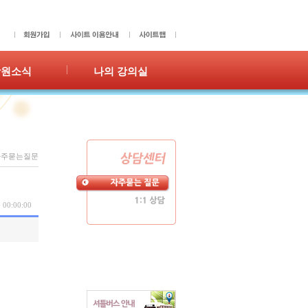
학원소식
나의 강의실
사항
성적표
갤러리
숙제확인/제출
홍보
수강이력
쪽지
자주묻는질문
 00:00:00