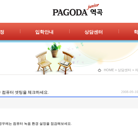
정
입학안내
상담센터
안내
입학절차
자주묻는 질문
공지
신청/결과
1:1 상담
포토
광고
HOME
>
상담센터
>
 컴퓨터 셋팅을 체크하세요.
2008-09-10
을 경우에는 컴퓨터 녹음 환경 설정을 점검해보세요.