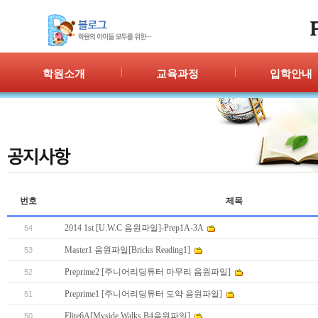
학원소개
교육과정
입학안내
인사말
프로그램 안내
입학절차
위치안내
PPC
신청/결과
강사안내
PIC
학원시설
PASS
셔틀버스
PSC
번호
학원규정
교재소개
제목
2014 1st [U.W.C 음원파일]-Prep1A-3A
54
Master1 음원파일[Bricks Reading1]
53
Preprime2 [주니어리딩튜터 마무리 음원파일]
52
Preprime1 [주니어리딩튜터 도약 음원파일]
51
Elite6A[Myside Walks B4음원파일]
50