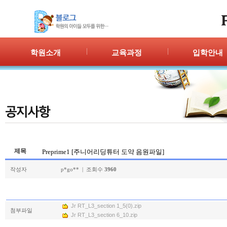
학원소개
교육과정
입학안내
인사말
프로그램 안내
입학절차
위치안내
PPC
신청/결과
강사안내
PIC
학원시설
PASS
셔틀버스
PSC
학원규정
교재소개
제목
Preprime1 [주니어리딩튜터 도약 음원파일]
작성자
p*go** | 조회수
3960
Jr RT_L3_section 1_5(0).zip
첨부파일
Jr RT_L3_section 6_10.zip