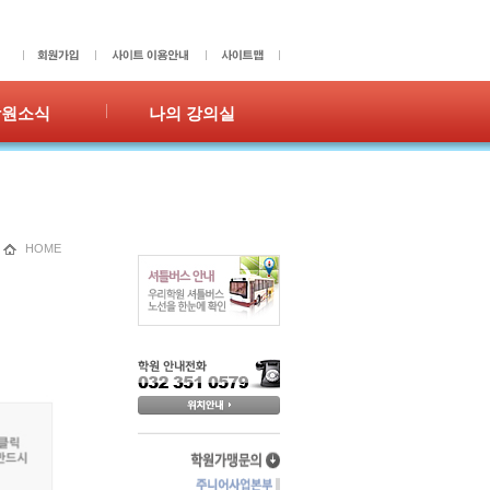
학원소식
나의 강의실
사항
성적표
갤러리
숙제확인/제출
홍보
수강이력
쪽지
HOME