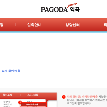
정
입학안내
상담센터
안내
입학절차
자주묻는 질문
공지
신청/결과
1:1 상담
포토
광고
숙제 확인/제출