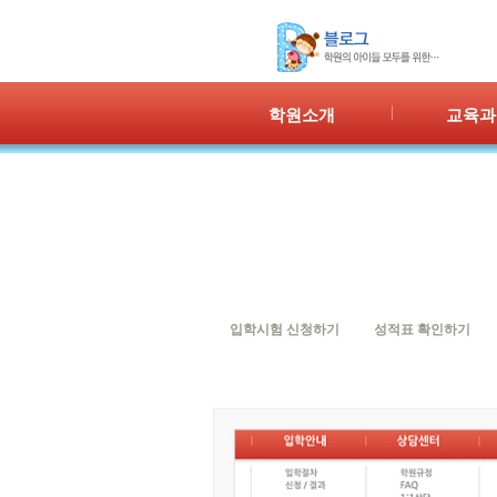
학원소개
교육과
인사말
프로그램 
위치안내
PPC
강사안내
PIC
학원시설
PASS
셔틀버스
PSC
학원규정
교재소개
입학시험 신청하기
성적표 확인하기